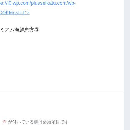
tps://i0.wp.com/plusseikatu.com/wp-
2C449&ssl=1″>
レミアム海鮮恵方巻
。
※
が付いている欄は必須項目です