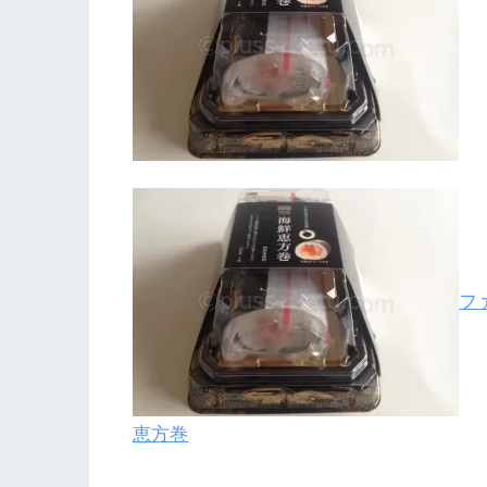
フ
恵方巻