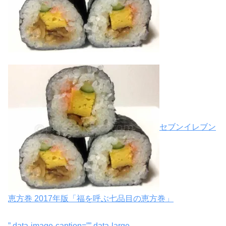
セブンイレブン
恵方巻 2017年版「福を呼ぶ七品目の恵方巻」
” data-image-caption=”” data-large-