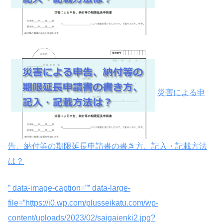
災害による申
告、納付等の期限延長申請書の書き方、記入・記載方法
は？
” data-image-caption=”” data-large-
file=”https://i0.wp.com/plusseikatu.com/wp-
content/uploads/2023/02/saigaienki2.jpg?