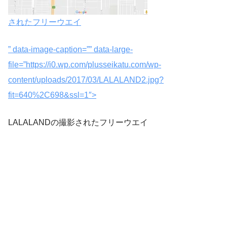
されたフリーウエイ
” data-image-caption=”” data-large-
file=”https://i0.wp.com/plusseikatu.com/wp-
content/uploads/2017/03/LALALAND2.jpg?
fit=640%2C698&ssl=1″>
LALALANDの撮影されたフリーウエイ